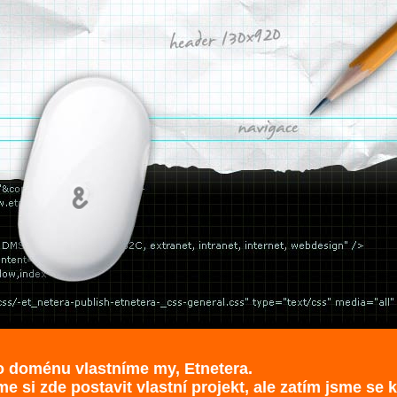
to doménu vlastníme my, Etnetera.
me si zde postavit vlastní projekt, ale zatím jsme se 