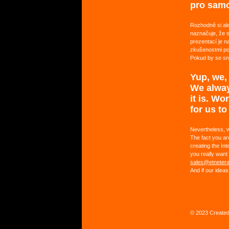
pro samo
Rozhodně si al
naznačuje, že s
prezentací je n
zkušenostmi pod
Pokud by se sna
Yup, we,
We alway
it is. Wo
for us to
Nevertheless, we
The fact you are
creating the Int
you really want 
sales@etnetera
And if our ideas
© 2023 Create