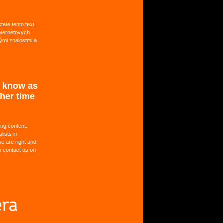
ete tento text
internetových
ými znalostmi a
u know as
ther time
ing content.
lists in
we are right and
to contact us on