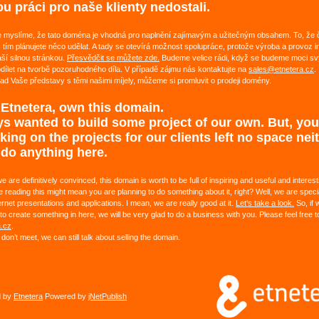
u práci pro naše klienty nedostali.
e myslíme, že tato doména je vhodná pro naplnění zajímavým a užitečným obsahem. To, že čt
 tím plánujete něco udělat. A tady se otevírá možnost spolupráce, protože výroba a provoz 
aší silnou stránkou.
Přesvědčit se můžete zde.
Budeme velice rádi, když se budeme moci sv
ílet na tvorbě pozoruhodného díla. V případě zájmu nás kontaktujte na
sales@etnetera.cz
.
d Vaše představy s těmi našimi míjely, můžeme si promluvit o prodeji domény.
 Etnetera, own this domain.
s wanted to build some project of our own. But, yo
rking on the projects for our clients left no space nei
 do anything here.
 are definitively convinced, this domain is worth to be full of inspiring and useful and interest
 reading this might mean you are planning to do something about it, right? Well, we are specia
ernet presentations and applications. I mean, we are really good at it.
Let‘s take a look.
So, if 
to create something in here, we will be very glad to do a business with you. Please feel free 
.cz
.
 don’t meet, we can still talk about selling the domain.
d by
Etnetera
Powered by
jNetPublish